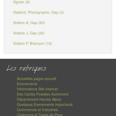
Vignier (8)
Vladimir, Photographe, Gap (3)
Vollaire A, Gap (60)
Vollaire J, Gap (26)
Vollaire P, Briançon (18)
Les rubriques
Actualités pages accueil
Evenements
Informations Site internet
Des Cartes Postales Autrement
Département Hautes Alpes
Quelques Evenements importants
Commerces et Industries
Costumes et Types de Pays