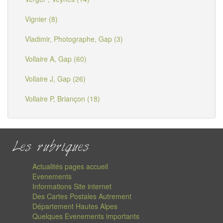
Vignier (8)
Vladimir, Photographe, Gap (3)
Vollaire A, Gap (60)
Vollaire J, Gap (26)
Vollaire P, Briançon (18)
Les rubriques
Actualités pages accueil
Evenements
Informations Site internet
Des Cartes Postales Autrement
Département Hautes Alpes
Quelques Evenements importants