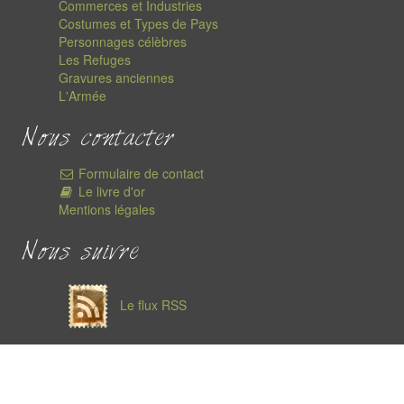
Commerces et Industries
Costumes et Types de Pays
Personnages célèbres
Les Refuges
Gravures anciennes
L'Armée
Nous contacter
Formulaire de contact
Le livre d'or
Mentions légales
Nous suivre
Le flux RSS