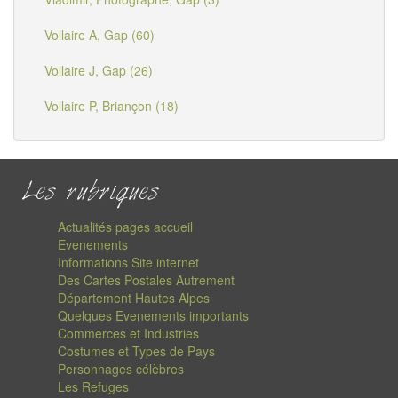
Vollaire A, Gap (60)
Vollaire J, Gap (26)
Vollaire P, Briançon (18)
Les rubriques
Actualités pages accueil
Evenements
Informations Site internet
Des Cartes Postales Autrement
Département Hautes Alpes
Quelques Evenements importants
Commerces et Industries
Costumes et Types de Pays
Personnages célèbres
Les Refuges