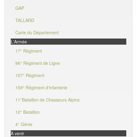
GAP
TALLARD
Carte du Département
L'Armée
17° Régiment
96° Régiment de Ligne
157° Régiment
159° Régiment d'Infanterie
11°Bataillon de Chasseurs Alpins
12° Bataillon
4° Génie
À venir