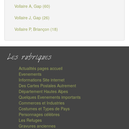
Vollaire A, Gap (60)
Vollaire J, Gap (26)
Vollaire P, Briançon (18)
Les rubriques
Actualités pages accueil
Evenements
Informations Site internet
Des Cartes Postales Autrement
Département Hautes Alpes
Quelques Evenements importants
Commerces et Industries
Costumes et Types de Pays
Personnages célèbres
Les Refuges
Gravures anciennes