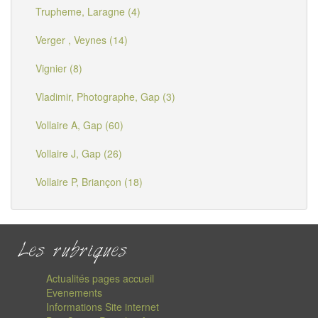
Trupheme, Laragne (4)
Verger , Veynes (14)
Vignier (8)
Vladimir, Photographe, Gap (3)
Vollaire A, Gap (60)
Vollaire J, Gap (26)
Vollaire P, Briançon (18)
Les rubriques
Actualités pages accueil
Evenements
Informations Site internet