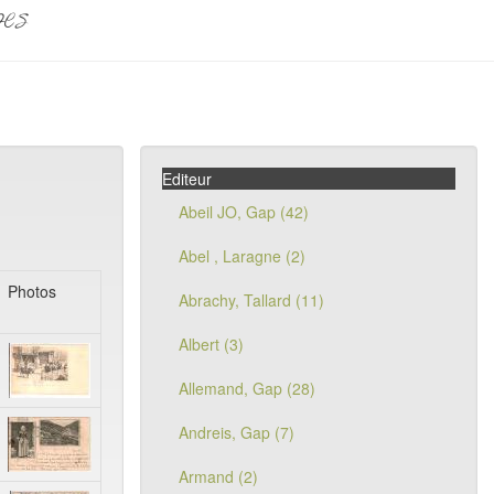
pes
Editeur
Abeil JO, Gap (42)
Abel , Laragne (2)
Photos
Abrachy, Tallard (11)
Albert (3)
Allemand, Gap (28)
Andreis, Gap (7)
Armand (2)