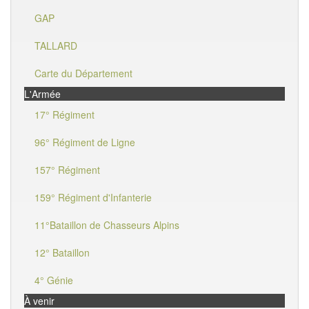
GAP
TALLARD
Carte du Département
L'Armée
17° Régiment
96° Régiment de Ligne
157° Régiment
159° Régiment d'Infanterie
11°Bataillon de Chasseurs Alpins
12° Bataillon
4° Génie
À venir