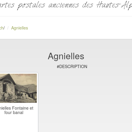
rtes postales anciennes des Hautes-Al
ch
/
Agnielles
Agnielles
#DESCRIPTION
ielles Fontaine et
four banal