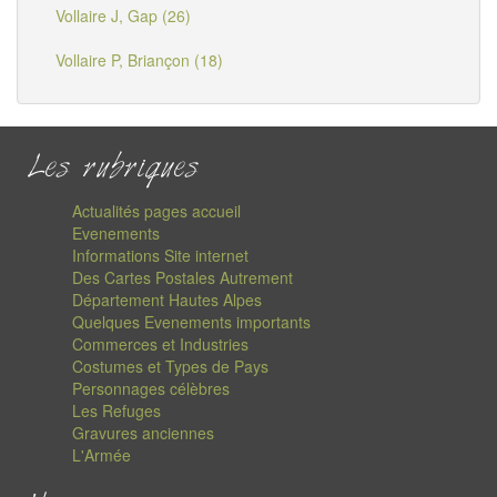
Vollaire J, Gap (26)
Vollaire P, Briançon (18)
Les rubriques
Actualités pages accueil
Evenements
Informations Site internet
Des Cartes Postales Autrement
Département Hautes Alpes
Quelques Evenements importants
Commerces et Industries
Costumes et Types de Pays
Personnages célèbres
Les Refuges
Gravures anciennes
L'Armée