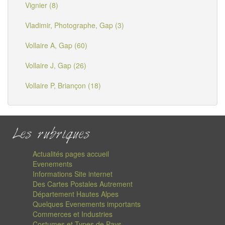
Vignier (8)
Vladimir, Photographe, Gap (3)
Vollaire A, Gap (60)
Vollaire J, Gap (26)
Vollaire P, Briançon (18)
Les rubriques
Actualités pages accueil
Evenements
Informations Site internet
Des Cartes Postales Autrement
Département Hautes Alpes
Quelques Evenements importants
Commerces et Industries
Costumes et Types de Pays