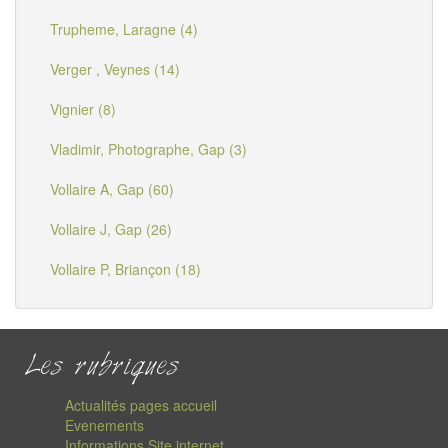
Trupheme, Laragne (4)
Verger , Veynes (14)
Vignier (8)
Vladimir, Photographe, Gap (3)
Vollaire A, Gap (60)
Vollaire J, Gap (26)
Vollaire P, Briançon (18)
Les rubriques
Actualités pages accueil
Evenements
Informations Site internet