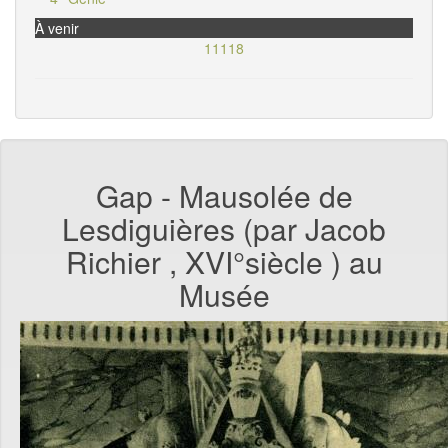
À venir
11118
Gap - Mausolée de
Lesdiguières (par Jacob
Richier , XVI°siècle ) au
Musée