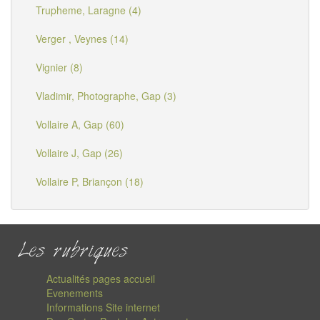
Trupheme, Laragne (4)
Verger , Veynes (14)
Vignier (8)
Vladimir, Photographe, Gap (3)
Vollaire A, Gap (60)
Vollaire J, Gap (26)
Vollaire P, Briançon (18)
Les rubriques
Actualités pages accueil
Evenements
Informations Site internet