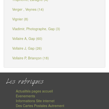
Verger , Veynes (14)
Vignier (8)
Vladimir, Photographe, Gap (3)
Vollaire A, Gap (60)
Vollaire J, Gap (26)
Vollaire P, Briançon (18)
Les rubriques
Actualités pages accueil
Evenements
Informations Site internet
Des Cartes Postales Autrement