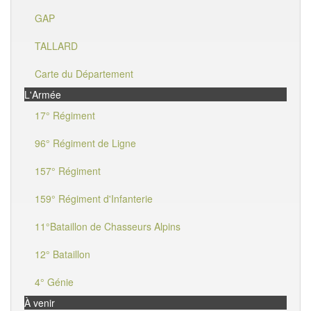
GAP
TALLARD
Carte du Département
L'Armée
17° Régiment
96° Régiment de Ligne
157° Régiment
159° Régiment d'Infanterie
11°Bataillon de Chasseurs Alpins
12° Bataillon
4° Génie
À venir