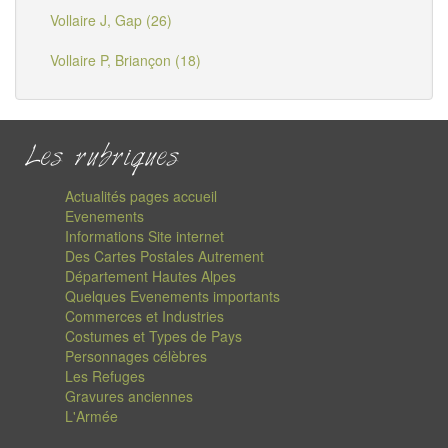
Vollaire J, Gap (26)
Vollaire P, Briançon (18)
Les rubriques
Actualités pages accueil
Evenements
Informations Site internet
Des Cartes Postales Autrement
Département Hautes Alpes
Quelques Evenements importants
Commerces et Industries
Costumes et Types de Pays
Personnages célèbres
Les Refuges
Gravures anciennes
L'Armée