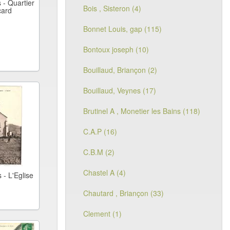
 - Quartier
Bois , Sisteron (4)
card
Bonnet Louis, gap (115)
Bontoux joseph (10)
Bouillaud, Briançon (2)
Bouillaud, Veynes (17)
Brutinel A , Monetier les Bains (118)
C.A.P (16)
C.B.M (2)
Chastel A (4)
 - L'Eglise
Chautard , Briançon (33)
Clement (1)