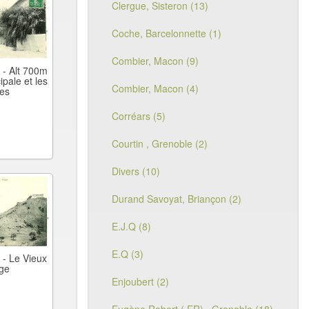
Clergue, Sisteron (13)
Coche, Barcelonnette (1)
Combier, Macon (9)
 - Alt 700m
ipale et les
Combier, Macon (4)
les
Corréars (5)
Courtin , Grenoble (2)
Divers (10)
Durand Savoyat, Briançon (2)
E.J.Q (8)
E.Q (3)
 - Le Vieux
age
Enjoubert (2)