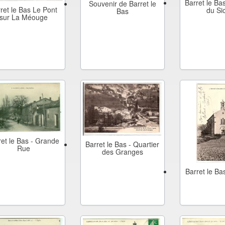
Barret le Bas
Souvenir de Barret le
ret le Bas Le Pont
du Si
Bas
sur La Méouge
ret le Bas - Grande
Barret le Bas - Quartier
Rue
des Granges
Barret le Bas