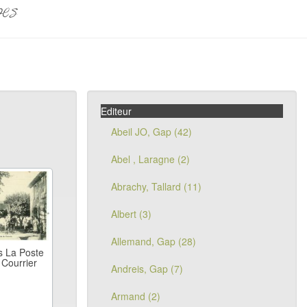
pes
Editeur
Abeil JO, Gap (42)
Abel , Laragne (2)
Abrachy, Tallard (11)
Albert (3)
Allemand, Gap (28)
s La Poste
 Courrier
Andreis, Gap (7)
Armand (2)