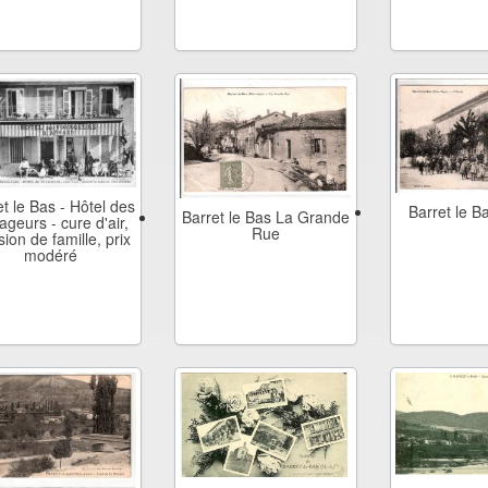
et le Bas - Hôtel des
Barret le B
Barret le Bas La Grande
ageurs - cure d'air,
Rue
ion de famille, prix
modéré