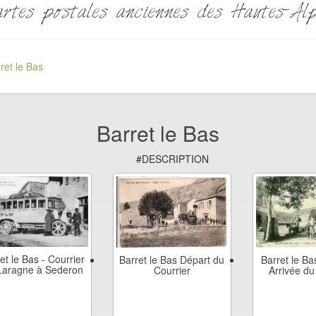
rtes postales anciennes des Hautes-Al
ret le Bas
Barret le Bas
#DESCRIPTION
et le Bas - Courrier
Barret le Ba
Barret le Bas Départ du
Laragne à Sederon
Arrivée du
Courrier