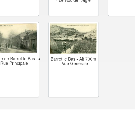
- Le Roc de l'Aigle
e de Barret le Bas -
Barret le Bas - Alt 700m
Rue Principale
- Vue Générale