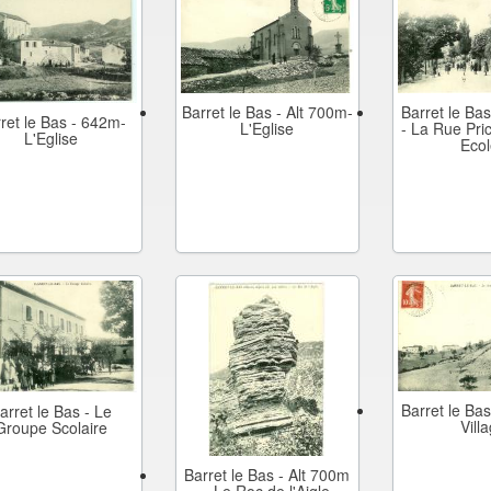
Barret le Bas - Alt 700m-
Barret le Bas
ret le Bas - 642m-
L'Eglise
- La Rue Pric
L'Eglise
Eco
Barret le Bas
arret le Bas - Le
Vill
Groupe Scolaire
Barret le Bas - Alt 700m