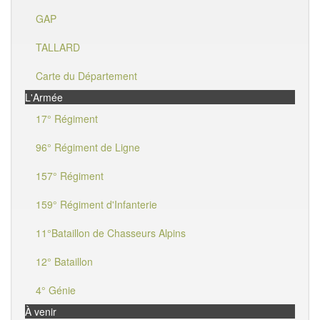
GAP
TALLARD
Carte du Département
L'Armée
17° Régiment
96° Régiment de Ligne
157° Régiment
159° Régiment d'Infanterie
11°Bataillon de Chasseurs Alpins
12° Bataillon
4° Génie
À venir