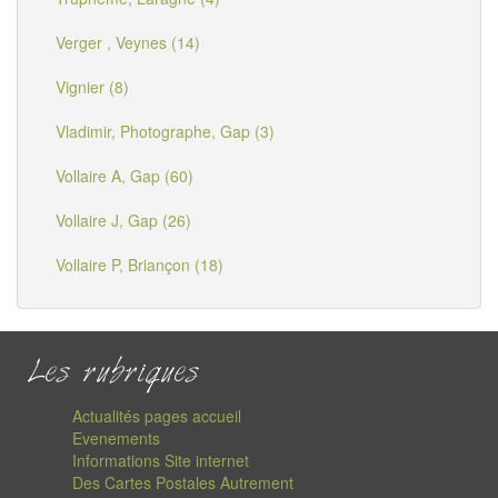
Verger , Veynes (14)
Vignier (8)
Vladimir, Photographe, Gap (3)
Vollaire A, Gap (60)
Vollaire J, Gap (26)
Vollaire P, Briançon (18)
Les rubriques
Actualités pages accueil
Evenements
Informations Site internet
Des Cartes Postales Autrement