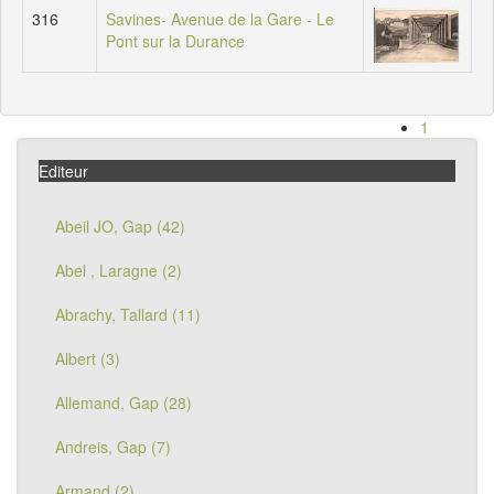
316
Savines- Avenue de la Gare - Le
Pont sur la Durance
1
2
Editeur
3
4
5
Abeil JO, Gap (42)
Suivant
Abel , Laragne (2)
Abrachy, Tallard (11)
Albert (3)
Allemand, Gap (28)
Andreis, Gap (7)
Armand (2)