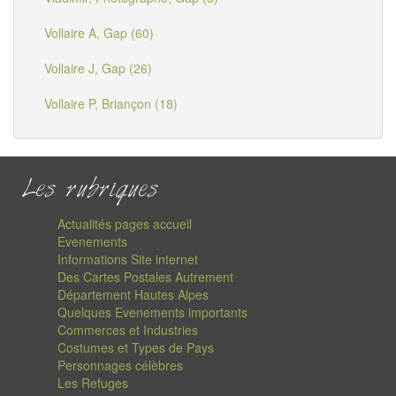
Vollaire A, Gap (60)
Vollaire J, Gap (26)
Vollaire P, Briançon (18)
Les rubriques
Actualités pages accueil
Evenements
Informations Site internet
Des Cartes Postales Autrement
Département Hautes Alpes
Quelques Evenements importants
Commerces et Industries
Costumes et Types de Pays
Personnages célèbres
Les Refuges